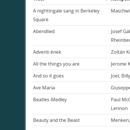
A nightingale sang in Berkeley
Maschwit
Square
Abendlied
Josef Ga
Rheinbe
Adventi ének
Zoltán K
All the things you are
Jerome 
And so it goes
Joel, Bill
Ave Maria
Giuseppe
Beatles-Medley
Paul McC
Lennon
Beauty and the Beast
Menken,