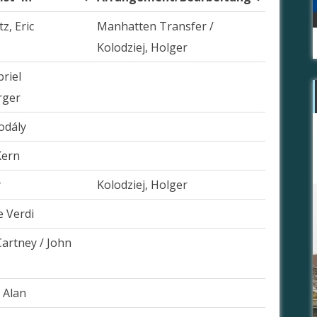
z, Eric
Manhatten Transfer /
Kolodziej, Holger
briel
rger
odály
Kern
y
Kolodziej, Holger
 Verdi
artney / John
 Alan