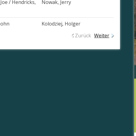
 Joe / Hendricks,
Nowak, Jerry
John
Kolodziej, Holger
Zurück
Weiter